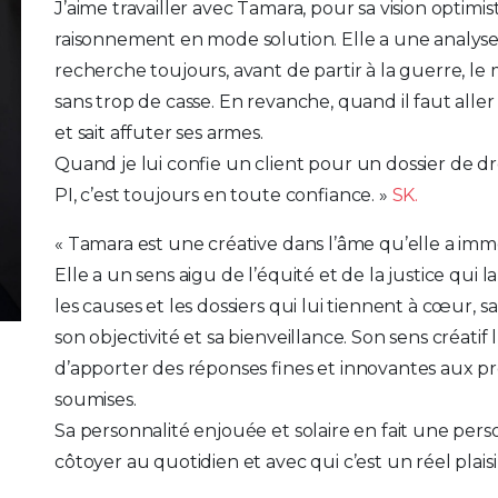
J’aime travailler avec Tamara, pour sa vision optimi
raisonnement en mode solution. Elle a une analyse 
recherche toujours, avant de partir à la guerre, le 
sans trop de casse. En revanche, quand il faut aller
et sait affuter ses armes.
Quand je lui confie un client pour un dossier de droi
PI, c’est toujours en toute confiance. »
SK.
« Tamara est une créative dans l’âme qu’elle a imm
Elle a un sens aigu de l’équité et de la justice qui
les causes et les dossiers qui lui tiennent à cœur,
son objectivité et sa bienveillance. Son sens créatif
d’apporter des réponses fines et innovantes aux pr
soumises.
Sa personnalité enjouée et solaire en fait une pers
côtoyer au quotidien et avec qui c’est un réel plaisir