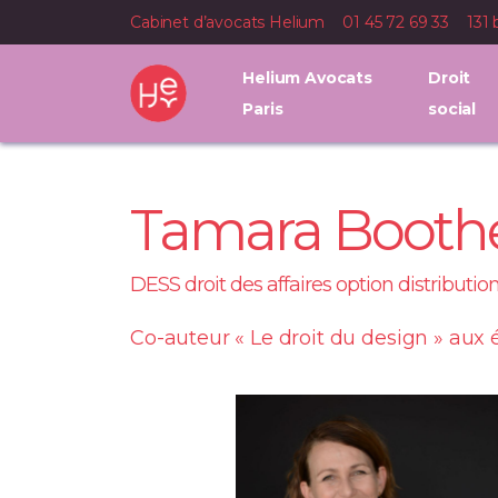
Cabinet d’avocats Helium
01 45 72 69 33
131 
Helium Avocats
Droit
Paris
social
Tamara Booth
DESS droit des affaires option distributi
Co-auteur « Le droit du design » aux