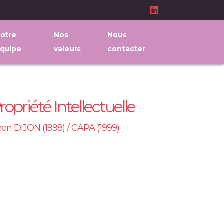
otre
Nos
Nous
quipe
valeurs
contacter
Propriété Intellectuelle
éen DIJON (1998) / CAPA (1999)