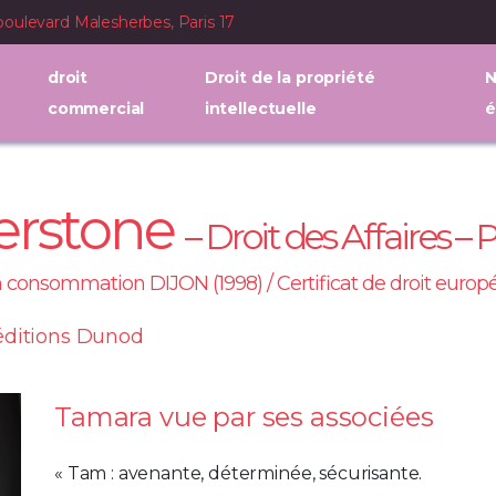
boulevard Malesherbes, Paris 17
droit
Droit de la propriété
N
commercial
intellectuelle
é
erstone
– Droit des Affaires – 
on consommation DIJON (1998) / Certificat de droit europ
 éditions Dunod
Tamara vue par ses associées
« Tam : avenante, déterminée, sécurisante.